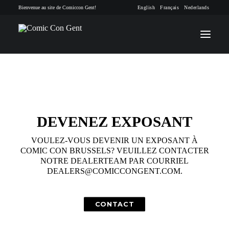
Bienvenue au site de Comiccon Gent!
English
Français
Nederlands
INFO
PROGRAMME
DEVENEZ EXPOSANT
INVITÉS
VOULEZ-VOUS DEVENIR UN EXPOSANT À
COMIC CON BRUSSELS? VEUILLEZ CONTACTER
ACTIVITÉS
NOTRE DEALERTEAM PAR COURRIEL
DEALERS@COMICCONGENT.COM
.
CONTACTEZ
TICKETS
CONTACT