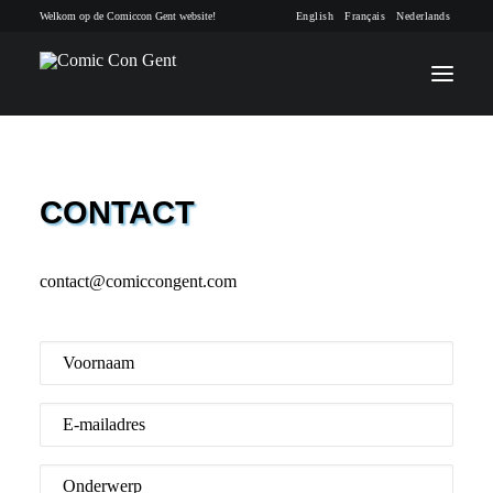
Welkom op de Comiccon Gent website!
English
Français
Nederlands
INFO
CONTACT
PROGRAMMA
contact@comiccongent.com
GASTEN
ACTIVITEITEN
Voornaam
CONTACT
E-mailadres
TICKETS
Onderwerp