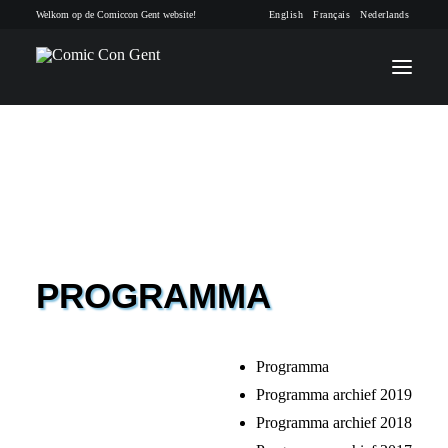
Welkom op de Comiccon Gent website!
English
Français
Nederlands
INFO
PROGRAMMA
GASTEN
PROGRAMMA
ACTIVITEITEN
CONTACT
Programma
Programma archief 2019
TICKETS
Programma archief 2018