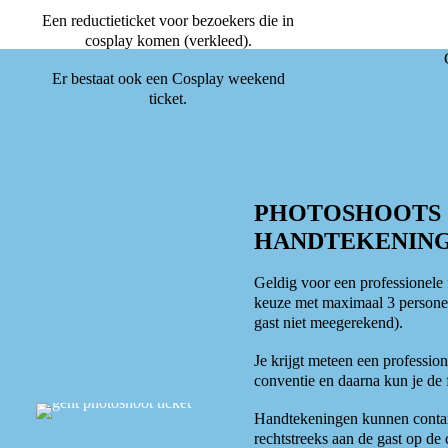
Een reductieticket voor bezoekers die in
cosplay komen (verkleed).
Er bestaat ook een Cosplay weekend
ticket.
PHOTOSHOOTS
HANDTEKENIN
Geldig voor een professionele
keuze met maximaal 3 personen
gast niet meegerekend).
Je krijgt meteen een professio
conventie en daarna kun je de
Handtekeningen kunnen contan
rechtstreeks aan de gast op de 