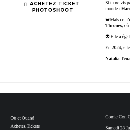
Si tu ne vis
ACHETEZ TICKET 
monde :
Harr
PHOTOSHOOT
👑Mais ce n’e
Thrones
, où
👽 Elle a éga
En 2024, elle
Natalia Tena
Comic Con Ge
Où et Quand
Achetez Tickets
Samedi 28 Ju