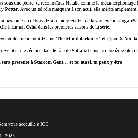
 pas sous une pierre, tu reconnaîtras Natalia comme la métamorphomage
y Potter
. Avec un tel rôle marquant à son actif, elle mérite amplement 
st pas tout : en dehors de son interprétation de la sorcière au sang-mêlé
 elle incarnait
Osha
dans les premières saisons de la série.
lement décroché un rôle dans
The Mandalorian
, où elle joue
Xi’an
, l
 revient sur les écrans dans le rôle de
Sahabat
dans le deuxième film de
 sera présente à Starcom Gent… et toi aussi, tu peux y être !
nt vous acceuille à ICC
in 2025