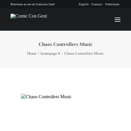
Bienvenue au site de Comiccon Gent!
English
Français
Nederlands
Chaos Controllers Music
INFO
Home
homepage fr
Chaos Controllers Music
PROGRAMME
INVITÉS
ACTIVITÉS
CONTACTEZ
TICKETS