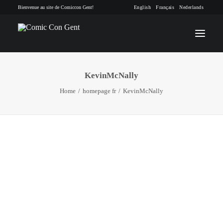
Bienvenue au site de Comiccon Gent!
English
Français
Nederlands
KevinMcNally
INFO
Home
homepage fr
KevinMcNally
PROGRAMME
INVITÉS
ACTIVITÉS
CONTACTEZ
TICKETS