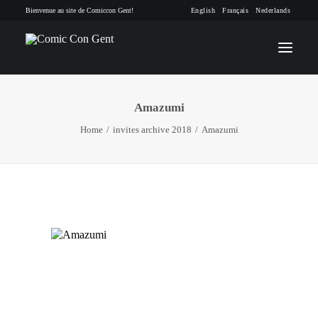
Bienvenue au site de Comiccon Gent!
English
Français
Nederlands
Amazumi
INFO
Home
invites archive 2018
Amazumi
PROGRAMME
INVITÉS
ACTIVITÉS
CONTACTEZ
TICKETS