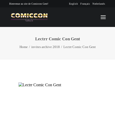
Bienvenue au site de Comiccon Gent!
English
Français
Nederlands
Lectrr Comic Con Gent
INFO
Home
invites archive 2018
Lectrr Comic Con Gent
PROGRAMME
INVITÉS
ACTIVITÉS
CONTACTEZ
TICKETS