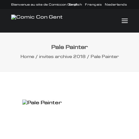
Bienvenue au site de Comiccon Gent!
English
Français
Nederlands
Pale Painter
INFO
Home
invites archive 2018
Pale Painter
PROGRAMME
INVITÉS
ACTIVITÉS
CONTACTEZ
TICKETS