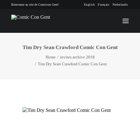
Bienvenue au site de Comiccon Gent!
English
Français
Nederlands
Tim Dry Sean Crawford Comic Con Gent
INFO
Home
invites archive 2018
Tim Dry Sean Crawford Comic Con Gent
PROGRAMME
INVITÉS
ACTIVITÉS
CONTACTEZ
TICKETS