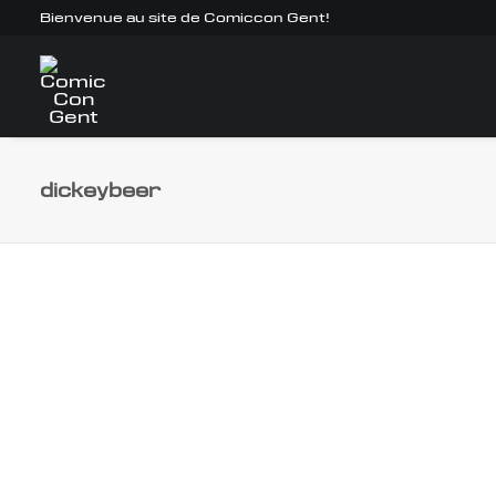
Bienvenue au site de Comiccon Gent!
dickeybeer