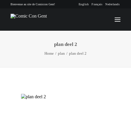
Bienvenue au site de Comiccon Gent!
English
Français
Nederlands
plan deel 2
INFO
Home
plan
plan deel 2
PROGRAMME
INVITÉS
ACTIVITÉS
CONTACTEZ
TICKETS