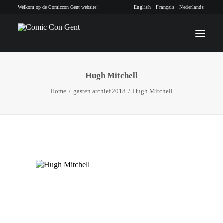
Welkom op de Comiccon Gent website!
English
Français
Nederlands
Hugh Mitchell
INFO
Home
gasten archief 2018
Hugh Mitchell
PROGRAMMA
GASTEN
ACTIVITEITEN
CONTACT
TICKETS