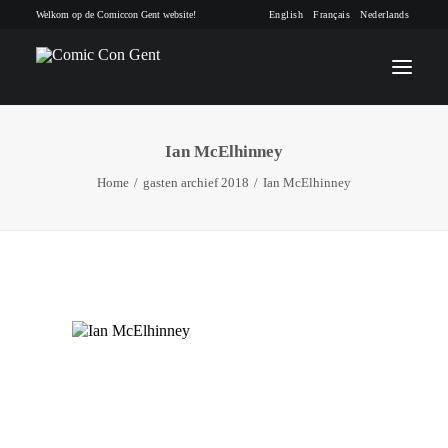
Welkom op de Comiccon Gent website!
English
Français
Nederlands
Ian McElhinney
INFO
Home
gasten archief 2018
Ian McElhinney
PROGRAMMA
GASTEN
ACTIVITEITEN
CONTACT
TICKETS