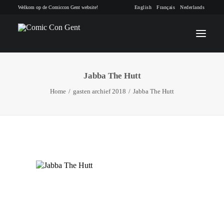
Welkom op de Comiccon Gent website!
English
Français
Nederlands
Jabba The Hutt
INFO
Home
gasten archief 2018
Jabba The Hutt
PROGRAMMA
GASTEN
ACTIVITEITEN
CONTACT
TICKETS