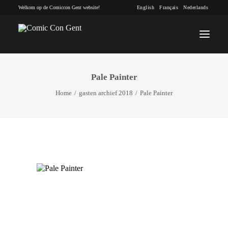
Welkom op de Comiccon Gent website!
English
Français
Nederlands
Pale Painter
INFO
Home
gasten archief 2018
Pale Painter
PROGRAMMA
GASTEN
ACTIVITEITEN
CONTACT
TICKETS