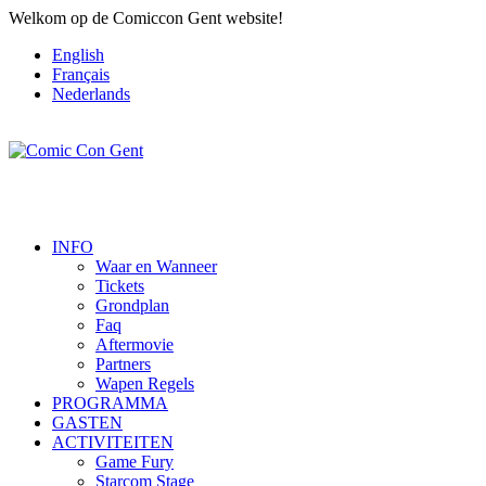
Welkom op de Comiccon Gent website!
English
Français
Nederlands
INFO
Waar en Wanneer
Tickets
Grondplan
Faq
Aftermovie
Partners
Wapen Regels
PROGRAMMA
GASTEN
ACTIVITEITEN
Game Fury
Starcom Stage