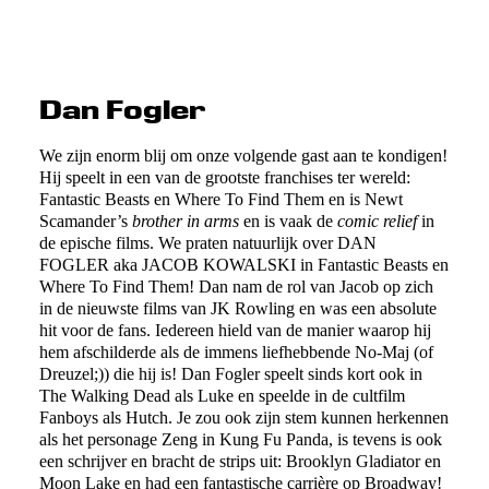
Dan Fogler
We zijn enorm blij om onze volgende gast aan te kondigen!
Hij speelt in een van de grootste franchises ter wereld:
Fantastic Beasts en Where To Find Them en is Newt
Scamander’s
brother in arms
en is vaak de
comic relief
in
de epische films. We praten natuurlijk over DAN
FOGLER aka JACOB KOWALSKI in Fantastic Beasts en
Where To Find Them! Dan nam de rol van Jacob op zich
in de nieuwste films van JK Rowling en was een absolute
hit voor de fans. Iedereen hield van de manier waarop hij
hem afschilderde als de immens liefhebbende No-Maj (of
Dreuzel;)) die hij is! Dan Fogler speelt sinds kort ook in
The Walking Dead als Luke en speelde in de cultfilm
Fanboys als Hutch. Je zou ook zijn stem kunnen herkennen
als het personage Zeng in Kung Fu Panda, is tevens is ook
een schrijver en bracht de strips uit: Brooklyn Gladiator en
Moon Lake en had een fantastische carrière op Broadway!