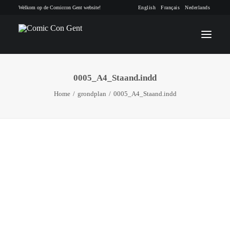
Welkom op de Comiccon Gent website!
English
Français
Nederlands
0005_A4_Staand.indd
INFO
Home
grondplan
0005_A4_Staand.indd
PROGRAMMA
GASTEN
ACTIVITEITEN
CONTACT
TICKETS