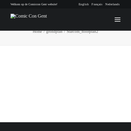
Welkom op de Comiccon Gent website!
English
Français
Nederlands
Starcom_floorplan2
Home
grondplan
Starcom_floorplan2
INFO
PROGRAMMA
GASTEN
ACTIVITEITEN
CONTACT
TICKETS