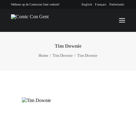
Welkom op de Comiccon Gent website!
English
Français
Nederlands
Tim Downie
INFO
Home
Tim Downie
Tim Downie
PROGRAMMA
GASTEN
ACTIVITEITEN
CONTACT
TICKETS