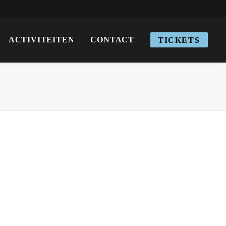
English
Français
Nederlands
ACTIVITEITEN
CONTACT
TICKETS
Home
homepage nl
DaveBarclay