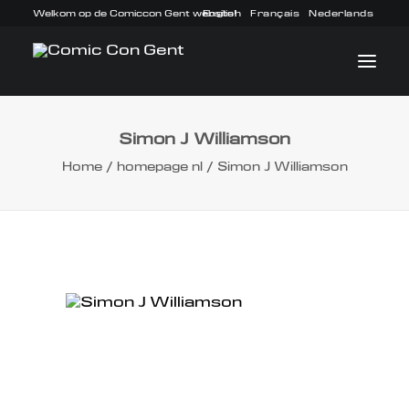
Welkom op de Comiccon Gent website!
English
Français
Nederlands
Simon J Williamson
INFO
Home
homepage nl
Simon J Williamson
PROGRAMMA
GASTEN
ACTIVITEITEN
CONTACT
TICKETS