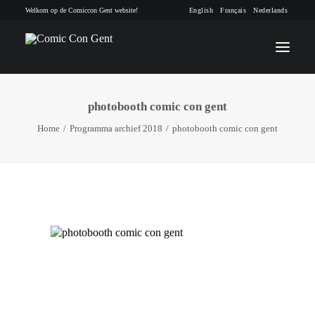
Welkom op de Comiccon Gent website!
English
Français
Nederlands
photobooth comic con gent
INFO
Home
Programma archief 2018
photobooth comic con gent
PROGRAMMA
GASTEN
ACTIVITEITEN
CONTACT
TICKETS