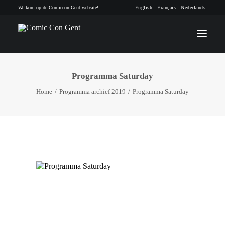
Welkom op de Comiccon Gent website!
English
Français
Nederlands
Programma Saturday
INFO
Home
Programma archief 2019
Programma Saturday
PROGRAMMA
GASTEN
ACTIVITEITEN
CONTACT
TICKETS