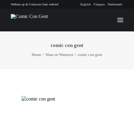
Welkom op de Comiccon Gent website!
English
Français
Nederlands
comic con gent
INFO
Home
Waar en Wanneer
comic con gent
PROGRAMMA
GASTEN
ACTIVITEITEN
CONTACT
TICKETS