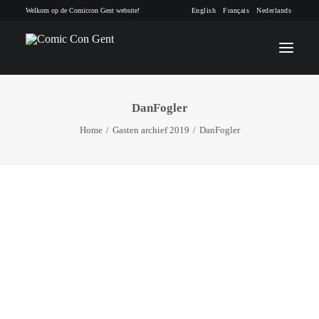
Welkom op de Comiccon Gent website!
English
Français
Nederlands
DanFogler
INFO
Home
Gasten archief 2019
DanFogler
PROGRAMMA
GASTEN
ACTIVITEITEN
CONTACT
TICKETS